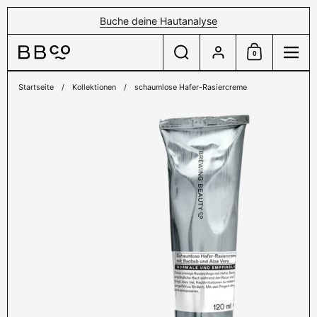
Zum Inhalt springen
Buche deine Hautanalyse
Suche
Konto
0
Einkaufswagen
Menü
Startseite
/
Kollektionen
/
schaumlose Hafer-Rasiercreme