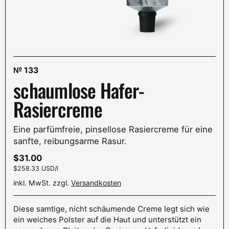
№
133
schaumlose Hafer-
Rasiercreme
Eine parfümfreie, pinsellose Rasiercreme für eine
sanfte, reibungsarme Rasur.
Preis:
$31.00
Stückpreis:
$258.33 USD/l
inkl. MwSt. zzgl.
Versandkosten
Diese samtige, nicht schäumende Creme legt sich wie
ein weiches Polster auf die Haut und unterstützt ein