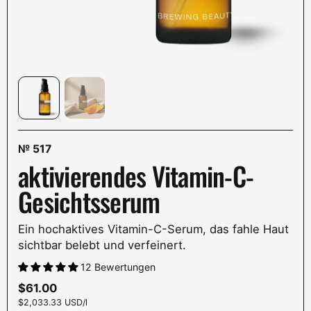
№
517
aktivierendes Vitamin-C-
Gesichtsserum
Ein hochaktives Vitamin-C-Serum, das fahle Haut
sichtbar belebt und verfeinert.
12 Bewertungen
Preis:
$61.00
Stückpreis:
$2,033.33 USD/l