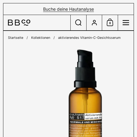
Zum Inhalt springen
Buche deine Hautanalyse
Suche
Konto
0
Einkaufswagen
Menü
Startseite
/
Kollektionen
/
aktivierendes Vitamin-C-Gesichtsserum