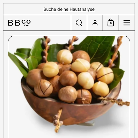
Zum Inhalt springen
Buche deine Hautanalyse
Suche
Konto
0
Einkaufswagen
Menü