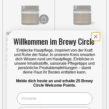
In den Warenkorb
№ 413
№ 416
Willkommen im Brewy Circle
NÄHRENDER
SCHÜTZENDER
SANDDORN-
BURITI-BARTBALSAM
MULTIBALSAM
Entdecke Hautpflege, inspiriert von der Kraft
Preis:
$28.00
und Ruhe der Natur. In unserem Kreis erwarten
Preis:
ab $18.00
Stückpreis:
$466.67 USD/l
dich Wissen rund um Hautpflege, Einblicke in
Stückpreis:
$600.00 USD/l
unsere Inhaltsstoffe, saisonale Pflegetipps und
persönliche Produktempfehlungen – damit
deine Haut ihr Bestes entfalten kann.
Melde dich heute an und erhalte 25 Brewy
Circle Welcome Points.
Name
email