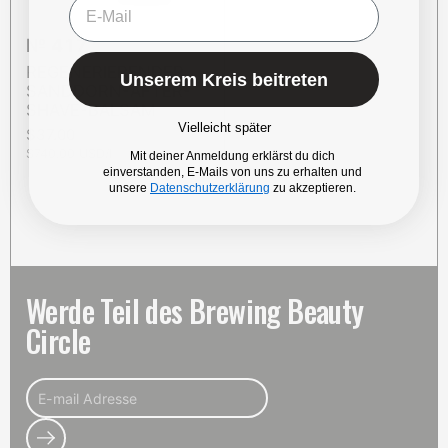
№ 417
REGENERIERENDER
Unserem Kreis beitreten
SANDDORN-AFTER-
SHAVE-BALSAM
Vielleicht später
Preis:
$37.00
Stückpreis:
$740.00 USD/l
Mit deiner Anmeldung erklärst du dich
einverstanden, E-Mails von uns zu erhalten und
unsere
Datenschutzerklärung
zu akzeptieren.
Werde Teil des Brewing Beauty
Circle
Abonnieren