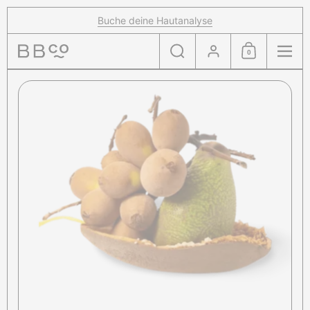
Zum Inhalt springen
Buche deine Hautanalyse
Suche
Konto
0
Einkaufswagen
Menü