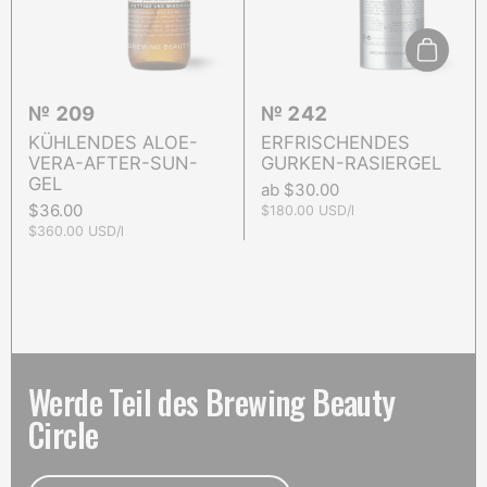
In den 
№ 209
№ 242
KÜHLENDES ALOE-
ERFRISCHENDES
VERA-AFTER-SUN-
GURKEN-RASIERGEL
GEL
Preis:
ab $30.00
Preis:
$36.00
Stückpreis:
$180.00 USD/l
Stückpreis:
$360.00 USD/l
Werde Teil des Brewing Beauty
Circle