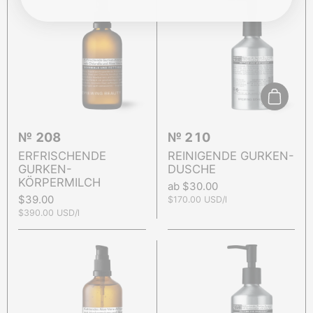
In den 
№ 208
№ 210
ERFRISCHENDE
REINIGENDE GURKEN-
GURKEN-
DUSCHE
KÖRPERMILCH
Preis:
ab $30.00
Preis:
$39.00
Stückpreis:
$170.00 USD/l
Stückpreis:
$390.00 USD/l