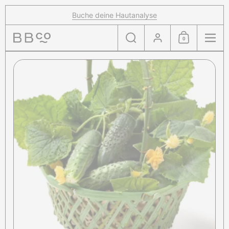
Zum Inhalt springen
Buche deine Hautanalyse
Suche
Konto
0
Einkaufswagen
Menü