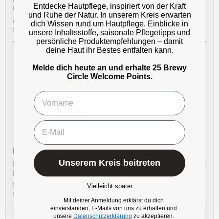
Entdecke Hautpflege, inspiriert von der Kraft
GESICHTSPEELING
GESICHTSREINIGER
und Ruhe der Natur. In unserem Kreis erwarten
Preis:
ab $38.00
Preis:
ab $31.00
dich Wissen rund um Hautpflege, Einblicke in
Stückpreis:
$466.67 USD/l
Stückpreis:
$206.67 USD/l
unsere Inhaltsstoffe, saisonale Pflegetipps und
persönliche Produktempfehlungen – damit
deine Haut ihr Bestes entfalten kann.
Melde dich heute an und erhalte 25 Brewy
Circle Welcome Points.
Name
email
In den 
№ 237
№ 207
Unserem Kreis beitreten
KLÄRENDE GURKEN-
ERFRISCHENDE ALOE-
REINIGUNGSMILCH
VERA-HANDCREME
Preis:
$36.00
Preis:
ab $30.00
Vielleicht später
Stückpreis:
$360.00 USD/l
Stückpreis:
$325.00 USD/l
Mit deiner Anmeldung erklärst du dich
einverstanden, E-Mails von uns zu erhalten und
unsere
Datenschutzerklärung
zu akzeptieren.