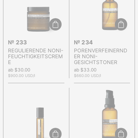
In den Warenkorb
In den 
№ 233
№ 234
REGULIERENDE NONI-
PORENVERFEINERND
FEUCHTIGKEITSCREM
ER NONI-
E
GESICHTSTONER
Preis:
ab $30.00
Preis:
ab $33.00
Stückpreis:
$900.00 USD/l
Stückpreis:
$660.00 USD/l
In den Warenkorb
In den 