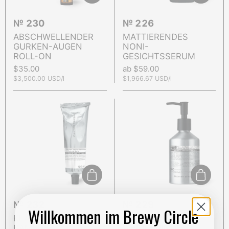
№ 230
№ 226
ABSCHWELLENDER
MATTIERENDES
GURKEN-AUGEN
NONI-
ROLL-ON
GESICHTSSERUM
Preis:
$35.00
Preis:
ab $59.00
Stückpreis:
$3,500.00 USD/l
Stückpreis:
$1,966.67 USD/l
In den Warenkorb
In den 
№ 232
№ 229
Willkommen im Brewy Circle
KLÄRENDES
KLÄRENDER
BAMBUS-
WEIDENRINDE-