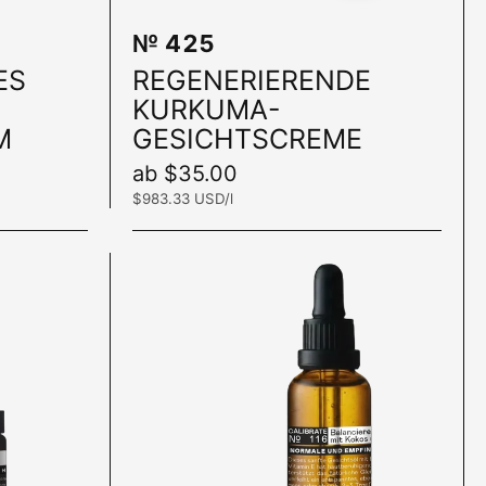
№ 425
In den Warenkorb
In den War
ES
REGENERIERENDE
KURKUMA-
M
GESICHTSCREME
Preis:
ab $35.00
Stückpreis:
$983.33 USD/l