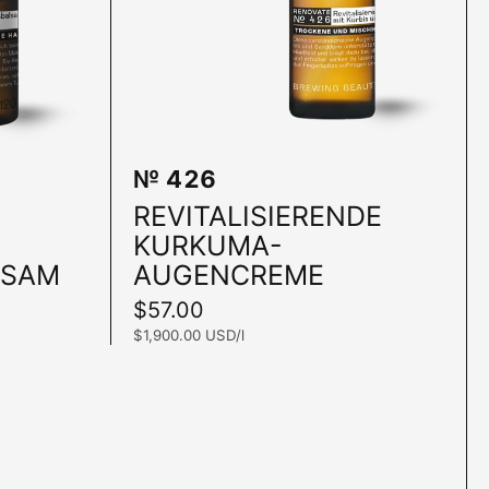
№ 426
REVITALISIERENDE
KURKUMA-
LSAM
AUGENCREME
Preis:
$57.00
Stückpreis:
$1,900.00 USD/l