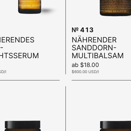
№ 413
In den Warenkorb
IERENDES
NÄHRENDER
-
SANDDORN-
CHTSSERUM
MULTIBALSAM
Preis:
ab $18.00
SD/l
Stückpreis:
$600.00 USD/l