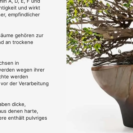
min A, D, E, F und
tigkeit und wirkt
er, empfindlicher
äume gehören zur
nd an trockene
hsen in
werden wegen ihrer
üchte werden
vor der Verarbeitung
ben dicke,
aus denen harte,
re enthält pulvriges