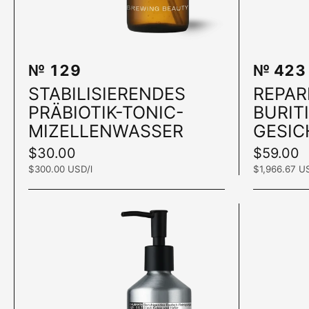
№ 129
№ 423
In den Warenkorb
STABILISIERENDES
REPAR
PRÄBIOTIK-TONIC-
BURITI
MIZELLENWASSER
GESI
Preis:
$30.00
Preis:
$59.00
Stückpreis:
$300.00 USD/l
Stückpreis:
$1,966.67 U