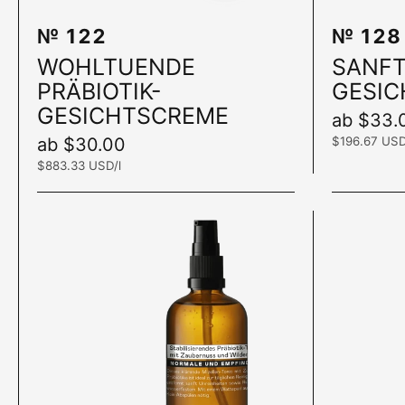
№ 122
№ 128
In den Warenkorb
WOHLTUENDE
SANFT
PRÄBIOTIK-
GESIC
GESICHTSCREME
Preis:
ab $33.
Preis:
ab $30.00
Stückpreis:
$196.67 USD
Stückpreis:
$883.33 USD/l