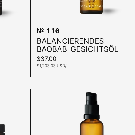
№ 116
In den Warenkorb
In den War
BALANCIERENDES
BAOBAB-GESICHTSÖL
Preis:
$37.00
Stückpreis:
$1,233.33 USD/l