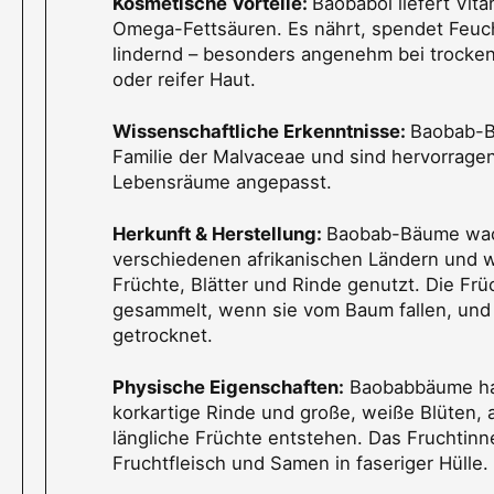
Kosmetische Vorteile:
Baobaböl liefert Vita
Omega-Fettsäuren. Es nährt, spendet Feuch
lindernd – besonders angenehm bei trocken
oder reifer Haut.
Wissenschaftliche Erkenntnisse:
Baobab-B
Familie der Malvaceae und sind hervorrage
Lebensräume angepasst.
Herkunft & Herstellung:
Baobab-Bäume wac
verschiedenen afrikanischen Ländern und 
Früchte, Blätter und Rinde genutzt. Die Fr
gesammelt, wenn sie vom Baum fallen, und 
getrocknet.
Physische Eigenschaften:
Baobabbäume ha
korkartige Rinde und große, weiße Blüten, 
längliche Früchte entstehen. Das Fruchtinne
Fruchtfleisch und Samen in faseriger Hülle.