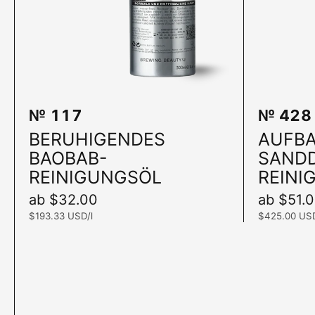
№ 117
№ 428
In den Warenkorb
BERUHIGENDES
AUFB
BAOBAB-
SAND
REINIGUNGSÖL
REINI
Preis:
ab $32.00
Preis:
ab $51.
Stückpreis:
$193.33 USD/l
Stückpreis:
$425.00 USD