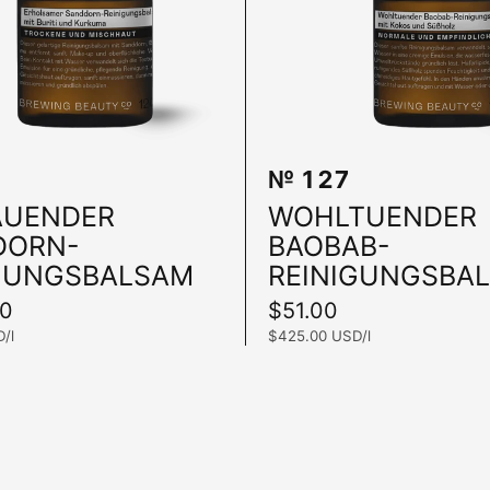
№ 127
In den Warenkorb
AUENDER
WOHLTUENDER
DORN-
BAOBAB-
GUNGSBALSAM
REINIGUNGSBA
00
Preis:
$51.00
/l
Stückpreis:
$425.00 USD/l