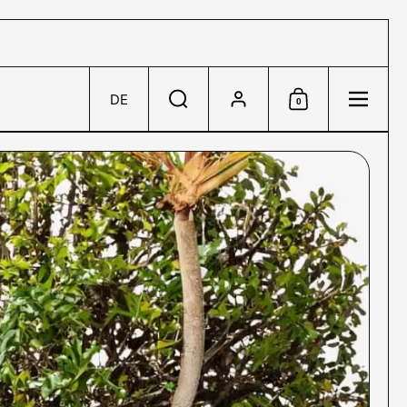
Konto
DE
0
Sprache/Währung wählen
Suche
Einkaufswagen
Menü