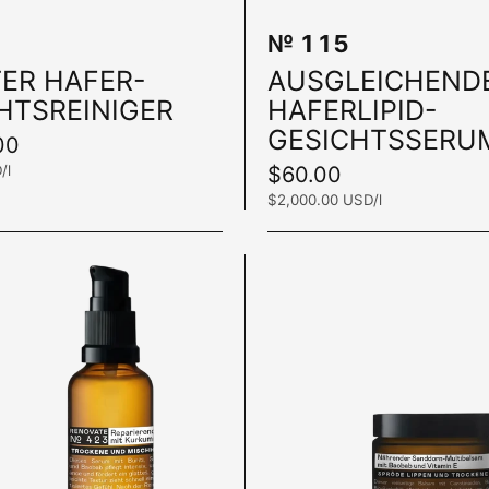
№ 115
In den Warenkorb
ER HAFER-
AUSGLEICHEND
HTSREINIGER
HAFERLIPID-
GESICHTSSERU
00
/l
Preis:
$60.00
Stückpreis:
$2,000.00 USD/l