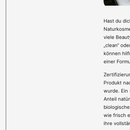
Hast du dic
Naturkosmet
viele Beaut
„clean“ ode
können hilf
einer Formu
Zertifizier
Produkt na
wurde. Ein 
Anteil natü
biologisch
wie frisch 
ihre vollst