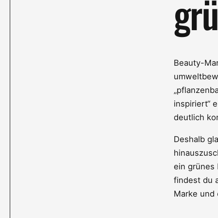
grü
Beauty-Mark
umweltbewus
„pflanzenba
inspiriert“
deutlich ko
Deshalb gla
hinauszusch
ein grünes 
findest du 
Marke und d