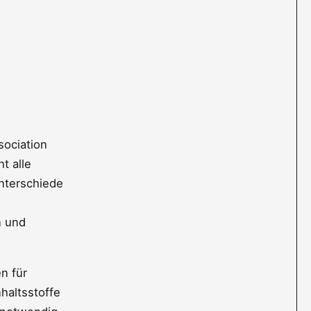
sociation
t alle
Unterschiede
n und
n für
haltsstoffe