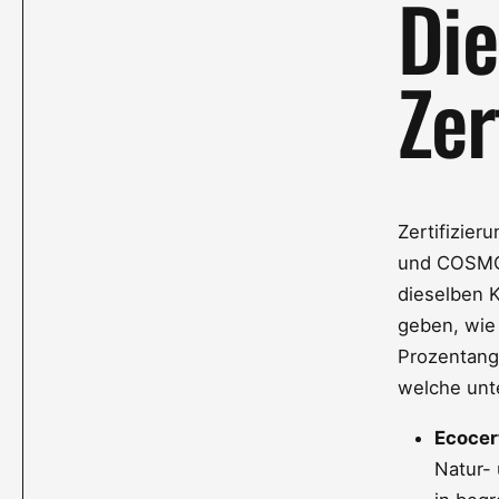
Die
Zer
Zertifizier
und COSMOS
dieselben K
geben, wie 
Prozentang
welche unte
Ecocer
Natur-