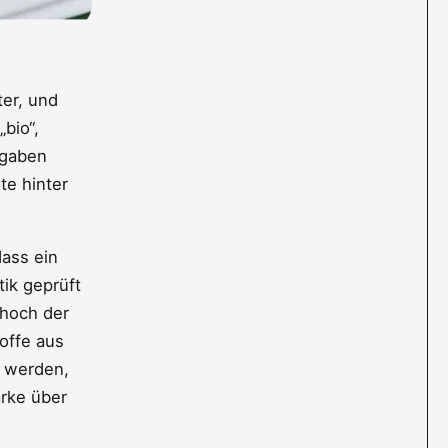
ter, und
bio“,
ngaben
te hinter
dass ein
ik geprüft
 hoch der
toffe aus
 werden,
arke über