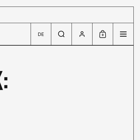
Konto
DE
0
Sprache/Währung wählen
Suche
Einkaufswagen
Menü
: