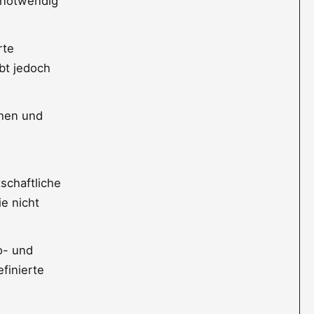
 notwendig
rte
bt jedoch
ahen und
schaftliche
ie nicht
o- und
finierte