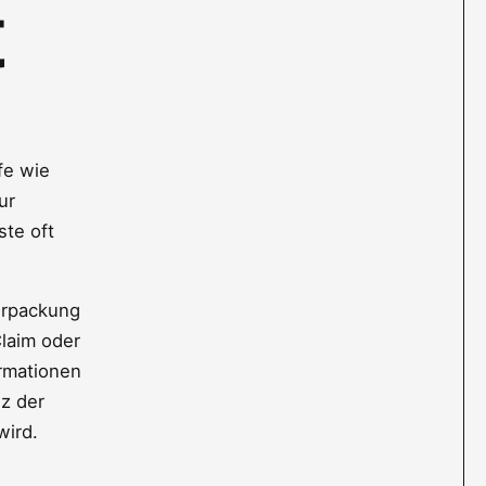
t
fe wie
ur
ste oft
Verpackung
Claim oder
rmationen
nz der
wird.