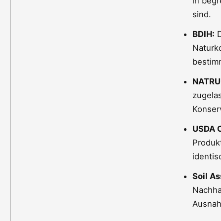
in beg
sind.
BDIH:
D
Naturko
bestimm
NATRU
zugela
Konserv
USDA O
Produkt
identis
Soil As
Nachhal
Ausna