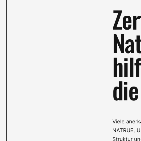
Zer
Nat
hil
die
Viele aner
NATRUE, US
Struktur un