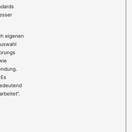
ndards
esser
ach eigenen
Auswahl
sprungs
wie
wendung.
 Es
hbedeutend
arbeitet“.