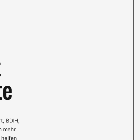
t
te
t, BDIH,
m mehr
 helfen